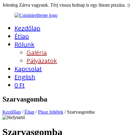
Jelenleg Zárva vagyunk. Térj vissza holnap is egy finom pizzára. :)
Kezdőlap
Étlap
Rólunk
Galéria
Pályázatok
Kapcsolat
English
0
Ft
Szarvasgomba
Kezdőlap
/
Étlap
/
Plusz feltétek
/ Szarvasgomba
Szarvasgomba