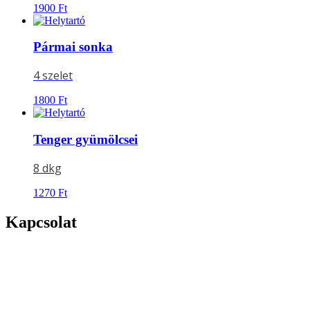
1900
Ft
Pármai sonka
4 szelet
1800
Ft
Tenger gyümölcsei
8 dkg
1270
Ft
Kapcsolat
Címünk:
4026 DEBRECEN,
BORZ U.25.
Telefonszám:
06 52 450 437
Mobilszám:
06 30 4393 256