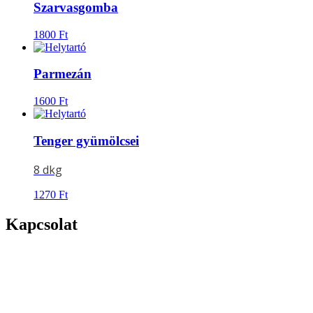
Szarvasgomba
1800
Ft
Parmezán
1600
Ft
Tenger gyümölcsei
8 dkg
1270
Ft
Kapcsolat
Címünk:
4026 DEBRECEN,
BORZ U.25.
Telefonszám:
06 52 450 437
Mobilszám:
06 30 4393 256