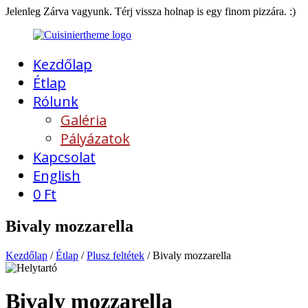
Jelenleg Zárva vagyunk. Térj vissza holnap is egy finom pizzára. :)
Kezdőlap
Étlap
Rólunk
Galéria
Pályázatok
Kapcsolat
English
0
Ft
Bivaly mozzarella
Kezdőlap
/
Étlap
/
Plusz feltétek
/ Bivaly mozzarella
Bivaly mozzarella