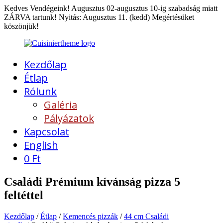
Kedves Vendégeink! Augusztus 02-augusztus 10-ig szabadság miatt
ZÁRVA tartunk! Nyitás: Augusztus 11. (kedd) Megértésüket
köszönjük!
Kezdőlap
Étlap
Rólunk
Galéria
Pályázatok
Kapcsolat
English
0
Ft
Családi Prémium kívánság pizza 5
feltéttel
Kezdőlap
/
Étlap
/
Kemencés pizzák
/
44 cm Családi