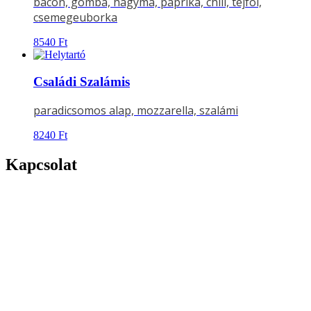
bacon, gomba, hagyma, paprika, chili, tejföl,
csemegeuborka
8540
Ft
Családi Szalámis
paradicsomos alap, mozzarella, szalámi
8240
Ft
Kapcsolat
Címünk:
4026 DEBRECEN,
BORZ U.25.
Telefonszám:
06 52 450 437
Mobilszám:
06 30 4393 256
Email:
rendeles@tarpizza.com
Nyitva tartás: