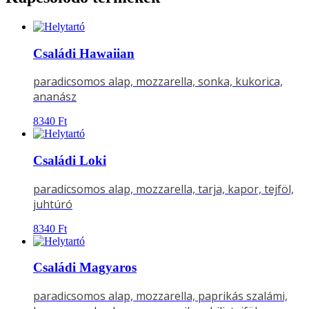
Családi Hawaiian
paradicsomos alap, mozzarella, sonka, kukorica,
ananász
8340
Ft
Családi Loki
paradicsomos alap, mozzarella, tarja, kapor, tejföl,
juhtúró
8340
Ft
Családi Magyaros
paradicsomos alap, mozzarella, paprikás szalámi,