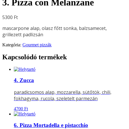
3. Pizza con Melanzane
5300
Ft
mascarpone alap, olasz főtt sonka, balzsamecet,
grillezett padlizsán
Kategória:
Gourmet pizzák
Kapcsolódó termékek
4. Zucca
paradicsomos alap, mozzarella, sütőtök, chili,
fokhagyma, rucola, szeletelt parmezán
4700
Ft
6. Pizza Mortadella e pistacchio