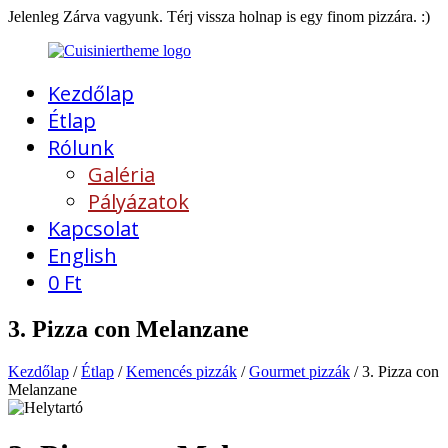
Jelenleg Zárva vagyunk. Térj vissza holnap is egy finom pizzára. :)
Kezdőlap
Étlap
Rólunk
Galéria
Pályázatok
Kapcsolat
English
0
Ft
3. Pizza con Melanzane
Kezdőlap
/
Étlap
/
Kemencés pizzák
/
Gourmet pizzák
/ 3. Pizza con
Melanzane