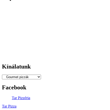
Címünk:
4026 DEBRECEN,
BORZ U.25.
Telefonszám:
06 52 450 437
Mobilszám:
06 30 4393 256
Email:
rendeles@tarpizza.com
Nyitva tartás:
Kedd - Szombat:
11:00-22:00
Vasárnap-Hétfő:
Zárva
Kínálatunk
Facebook
Tar Pizzéria
Tar Pizza