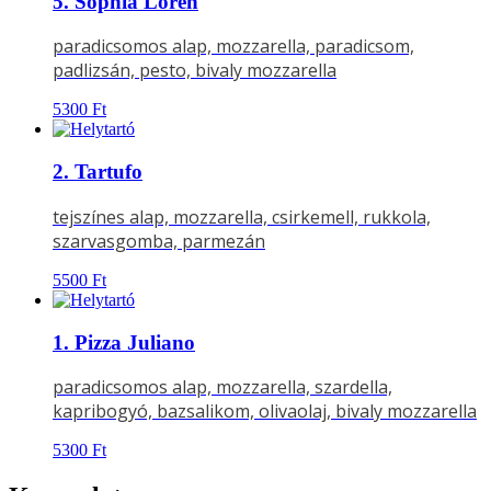
5. Sophia Loren
paradicsomos alap, mozzarella, paradicsom,
padlizsán, pesto, bivaly mozzarella
5300
Ft
2. Tartufo
tejszínes alap, mozzarella, csirkemell, rukkola,
szarvasgomba, parmezán
5500
Ft
1. Pizza Juliano
paradicsomos alap, mozzarella, szardella,
kapribogyó, bazsalikom, olivaolaj, bivaly mozzarella
5300
Ft