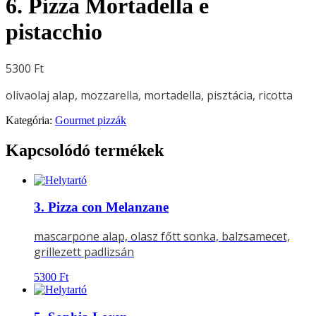
6. Pizza Mortadella e
pistacchio
5300
Ft
olivaolaj alap, mozzarella, mortadella, pisztácia, ricotta
Kategória:
Gourmet pizzák
Kapcsolódó termékek
3. Pizza con Melanzane
mascarpone alap, olasz főtt sonka, balzsamecet,
grillezett padlizsán
5300
Ft