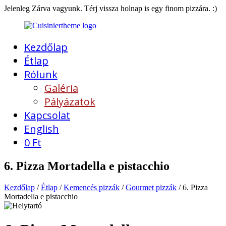
Jelenleg Zárva vagyunk. Térj vissza holnap is egy finom pizzára. :)
Kezdőlap
Étlap
Rólunk
Galéria
Pályázatok
Kapcsolat
English
0
Ft
6. Pizza Mortadella e pistacchio
Kezdőlap
/
Étlap
/
Kemencés pizzák
/
Gourmet pizzák
/ 6. Pizza
Mortadella e pistacchio