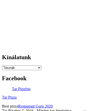
BORZ U.25.
Telefonszám:
06 52 450 437
Mobilszám:
06 30 4393 256
Email:
rendeles@tarpizza.com
Nyitva tartás:
Kedd - Szombat:
11:00-22:00
Vasárnap-Hétfő:
Zárva
Kínálatunk
Facebook
Tar Pizzéria
Tar Pizza
Best pizza
Restaurant Guru 2020
Tar Pizzéria © 2016 - Minden jog fenntartva