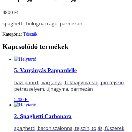
4800
Ft
spaghetti, bolognai ragu, parmezán
Kategória:
Tészták
Kapcsolódó termékek
5. Vargányás Pappardelle
házi papp.t., vargánya, fokhagyma, vaj, pici tejszín,
petrezselyem, újhagyma, parmezán
5200
Ft
2. Spaghetti Carbonara
spaghetti, bacon szalonna, tejszín, tojás, fűszerek,