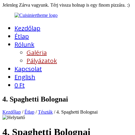
Jelenleg Zárva vagyunk. Térj vissza holnap is egy finom pizzára. :)
Kezdőlap
Étlap
Rólunk
Galéria
Pályázatok
Kapcsolat
English
0
Ft
4. Spaghetti Bolognai
Kezdőlap
/
Étlap
/
Tészták
/ 4. Spaghetti Bolognai
4. Spaghetti Bolognai