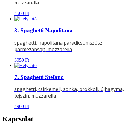
mozzarella
4500
Ft
3. Spaghetti Napolitana
spaghetti, napolitana paradicsomszósz,
parmezánsajt, mozzarella
3950
Ft
7. Spaghetti Stefano
spaghetti, csirkemell, sonka, brokkoli, újhagyma,
tejszín, mozzarella
4900
Ft
Kapcsolat
Címünk:
4026 DEBRECEN,