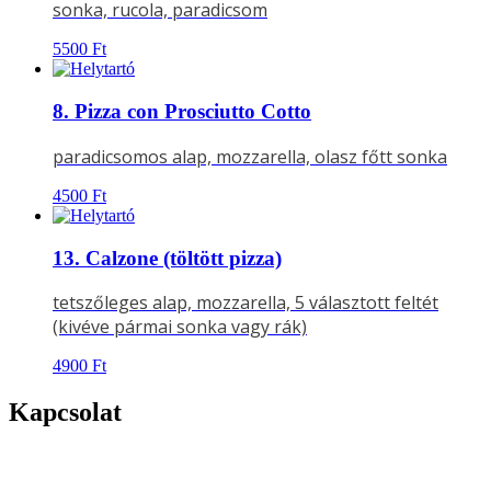
sonka, rucola, paradicsom
5500
Ft
8. Pizza con Prosciutto Cotto
paradicsomos alap, mozzarella, olasz főtt sonka
4500
Ft
13. Calzone (töltött pizza)
tetszőleges alap, mozzarella, 5 választott feltét
(kivéve pármai sonka vagy rák)
4900
Ft
Kapcsolat
Címünk:
4026 DEBRECEN,
BORZ U.25.