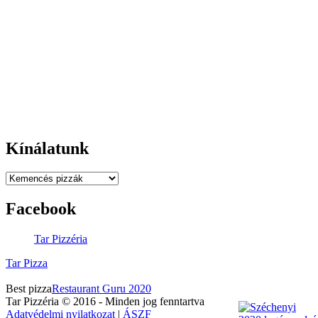
Telefonszám:
06 52 450 437
Mobilszám:
06 30 4393 256
Email:
rendeles@tarpizza.com
Nyitva tartás:
Kedd - Szombat:
11:00-22:00
Vasárnap-Hétfő:
Zárva
Kínálatunk
Facebook
Tar Pizzéria
Tar Pizza
Best pizza
Restaurant Guru 2020
Tar Pizzéria © 2016 - Minden jog fenntartva
Adatvédelmi nyilatkozat
|
ÁSZF