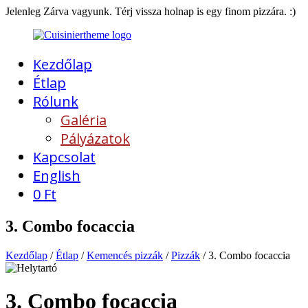
Jelenleg Zárva vagyunk. Térj vissza holnap is egy finom pizzára. :)
Kezdőlap
Étlap
Rólunk
Galéria
Pályázatok
Kapcsolat
English
0
Ft
3. Combo focaccia
Kezdőlap
/
Étlap
/
Kemencés pizzák
/
Pizzák
/ 3. Combo focaccia
3. Combo focaccia