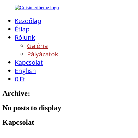
Kezdőlap
Étlap
Rólunk
Galéria
Pályázatok
Kapcsolat
English
0
Ft
Archive:
No posts to display
Kapcsolat
Címünk:
4026 DEBRECEN,