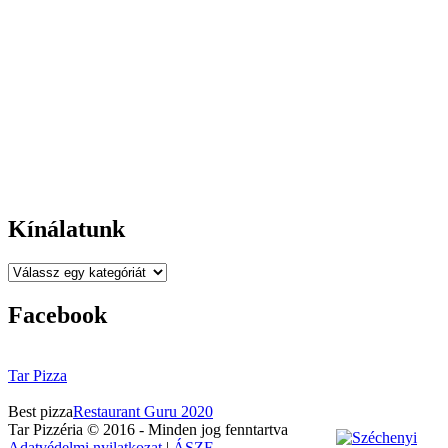
BORZ U.25.
Telefonszám:
06 52 450 437
Mobilszám:
06 30 4393 256
Email:
rendeles@tarpizza.com
Nyitva tartás:
Kedd - Szombat:
11:00-22:00
Vasárnap-Hétfő:
Zárva
Kínálatunk
Facebook
Tar Pizza
Best pizza
Restaurant Guru 2020
Tar Pizzéria © 2016 - Minden jog fenntartva
Adatvédelmi nyilatkozat
|
ÁSZF